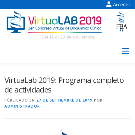
Acceder
Saltar al contenido
Menú
INFORMACIÓN
INSCRIPCIÓN
VirtuaLab 2019: Programa completo
de actividades
PROGRAMA CIENTÍFICO
POSTERS
PÚBLICADO EN
27 DE SEPTIEMBRE DE 2019
POR
ADMINISTRADOR
CONFERENCIAS
AYUDA
CAFETERIA